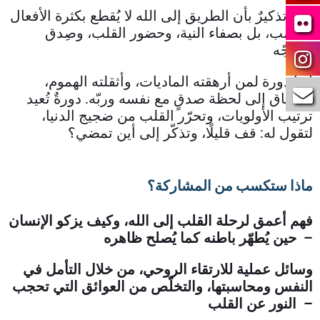
فيها تذكيرٌ بأن الطريق إلى الله لا يُقطع بكثرة الأفعال
فحسب، بل بصفاء النية، وحضور القلب، وصِدق
التوجّه.
إنها دورة لمن أرهقته الماديات، وأثقلته الهموم،
واشتاق إلى لحظة صدقٍ مع نفسه وربّه. دورةٌ تُعيد
ترتيب الأولويات، وتحرّر القلب من ضجيج الدنيا،
لتقول له: قف قليلًا، وتذكّر إلى أين تمضي؟
ماذا ستكسب من المشاركة؟
فهم أعمق لرحلة القلب إلى الله، وكيف يزكو الإنسان
حين يُطهّر باطنه كما يُصلح ظاهره –
وسائل عملية للارتقاء الروحي، من خلال التأمل في
النفس ومحاسبتها، والتخلّص من العوائق التي تحجب
النور عن القلب –