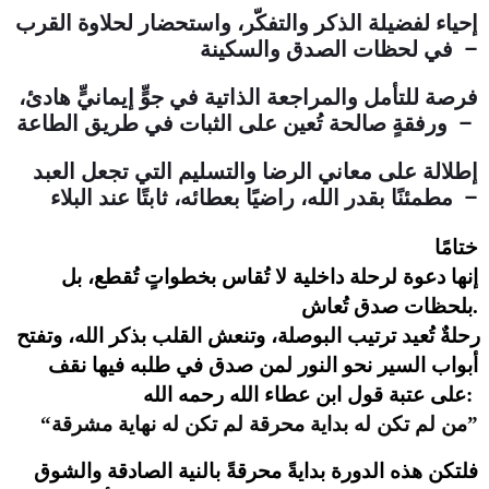
إحياء لفضيلة الذكر والتفكّر، واستحضار لحلاوة القرب
في لحظات الصدق والسكينة –
فرصة للتأمل والمراجعة الذاتية في جوٍّ إيمانيٍّ هادئ،
ورفقةٍ صالحة تُعين على الثبات في طريق الطاعة –
إطلالة على معاني الرضا والتسليم التي تجعل العبد
مطمئنًا بقدر الله، راضيًا بعطائه، ثابتًا عند البلاء –
ختامًا
إنها دعوة لرحلة داخلية لا تُقاس بخطواتٍ تُقطع، بل 
بلحظات صدق تُعاش.
رحلةٌ تُعيد ترتيب البوصلة، وتنعش القلب بذكر الله، وتفتح 
أبواب السير نحو النور لمن صدق في طلبه فيها نقف 
على عتبة قول ابن عطاء الله رحمه الله: 
“من لم تكن له بداية محرقة لم تكن له نهاية مشرقة”
فلتكن هذه الدورة بدايةً محرقةً بالنية الصادقة والشوق 