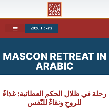
2026 Tickets
MASCON RETREAT IN
ARABIC
رحلة في ظلال الحكم العطائية: غذاءٌ
للروحِ ونقاءٌ للنّفس