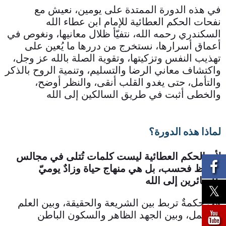
في هذه الدورة الممتدة على يومين، نعيش مع
نفحات الحكم العطائية للإمام ابن عطاء الله
السكندري رحمه الله، نتفيّأ ظلال معانيها، ونغوص في
أعماق أسرارها، نستخرج من دررها ما يُعين على
تهذيب النفس وتزكيتها، وتقوية الصلة بالله عز وجل،
واكتشاف معاني الرضا والتسليم، وتنمية الروح بالذكر
والتأمل، حتى يغدو القلب أنقى، والنظر أوضح،
والخطى أثبت في طريق السالكين إلى الله
لماذا هذه الدورة؟
لأن الحكم العطائية ليست كلمات تُتلى في مجالس
الوعظ فحسب، بل هي منهاج حياة وزادٌ يوميّ
للسائرين إلى الله.
هي حكمةٌ تربط بين الشريعة والحقيقة، وبين العلم
والعمل، وبين الجهد الظاهر والسكون الباطن.